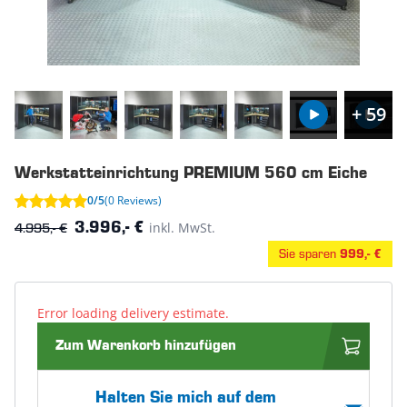
+ 59
Werkstatteinrichtung PREMIUM 560 cm Eiche
0/5
(0 Reviews)
4.995,- €
inkl. MwSt.
3.996,- €
Sie sparen
999,- €
Error loading delivery estimate.
Zum Warenkorb hinzufügen
Halten Sie mich auf dem