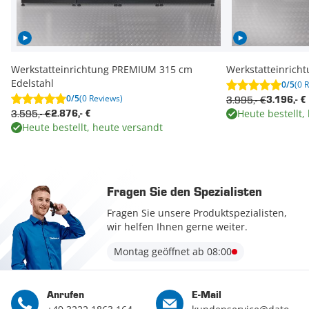
Werkstatteinrichtung PREMIUM 315 cm
Werkstatteinrich
Edelstahl
0/5
(0 
0/5
(0 Reviews)
3.995,- €
3.196,- €
Heute bestellt,
3.595,- €
2.876,- €
Heute bestellt, heute versandt
Fragen Sie den Spezialisten
Fragen Sie unsere Produktspezialisten,
wir helfen Ihnen gerne weiter.
Montag geöffnet ab 08:00
Anrufen
E-Mail