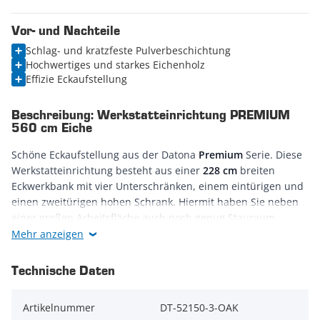
Vor- und Nachteile
Schlag- und kratzfeste Pulverbeschichtung
Hochwertiges und starkes Eichenholz
Effizie Eckaufstellung
Beschreibung: Werkstatteinrichtung PREMIUM
560 cm Eiche
Schöne Eckaufstellung aus der Datona
Premium
Serie. Diese
Werkstatteinrichtung besteht aus einer
228 cm
breiten
Eckwerkbank mit vier Unterschränken, einem eintürigen und
einen zweitürigen hohen Schrank. Hiermit haben Sie neben
einer großen Arbeitsfläche auch noch genug Stauraum.
Mehr anzeigen
Die beiden hohen Schränke verfügen über je drei
herausnehmbare Regale, wodurch Sie sie nach eigenen
Technische Daten
Vorstellungen einteilen können. Dank der höhenverstellbaren
Füße steht die Einrichtung auch auf unebenem Boden
Artikelnummer
DT-52150-3-OAK
gerade. Das
Zylinderschloss
ermöglicht Ihnen die sichere