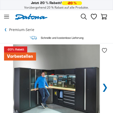
Jetzt 20 % Rabatt!
-20 %
Vorübergehend 20 % Rabatt auf alle Produkte.
Zum Inhalt springen
Wunschzette
Waren
Premium-Serie
Schnelle und kostenlose Lieferung
-20% Rabatt
Vorbestellen