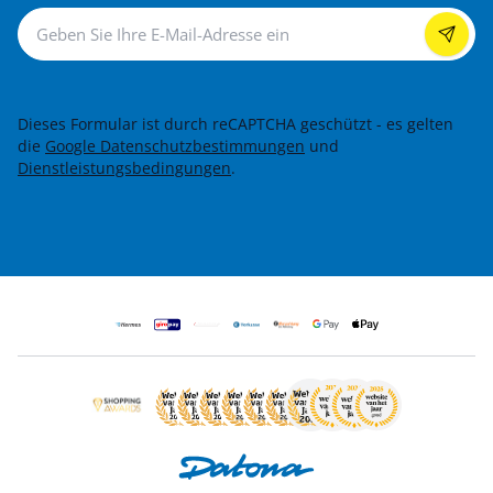
Newsletter
Dieses Formular ist durch reCAPTCHA geschützt - es gelten
die
Google Datenschutzbestimmungen
und
Dienstleistungsbedingungen
.