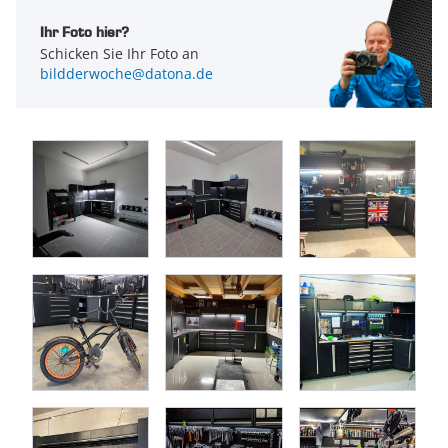
Material der Arbeitsplatte
Eiche
Die Premium-Werkstatteinrichtung ist höhenverstellbar und
Ihr Foto hier?
Schicken Sie Ihr Foto an
hat eine maximale Höhe von 200–205 cm. Die Arbeitshöhe
bildderwoche@datona.de
der Werkbank lässt sich von 95–100 cm einstellen.
Die Lochwände an der Rückwand bieten genug Platz um
mittels
Werkzeughaken
und
Werkzeughalterungen
kleineres
Werkzeug aufzuhängen. So haben Sie die meist benötigten
Utensilien immer zur Hand. Die
LED-Lampen
versorgen Ihren
Arbeitsplatz mit ausreichend Licht.
Für extra Stauraum ist diese schöne Werkstatteinrichtung mit
drei Hängeschränken ausgestattet, die mittels Klappen mit
Gasfederung nach oben hin zu öffnen sind. Daneben
befindet sich ein offener Eckschrank mit einem Regal. Hier
können Sie zum Beispiel Utensilien aufbewahren, die nicht
unbedingt eingeschlossen werden müssen.
Die gesamte Einrichtung verfügt über
höhenverstellbare
Füße
.