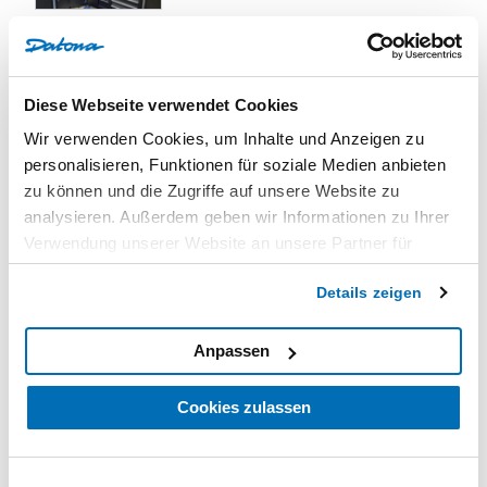
0 Bewertungen
Bewertungen
Diese Webseite verwendet Cookies
0/5
Wir verwenden Cookies, um Inhalte und Anzeigen zu
personalisieren, Funktionen für soziale Medien anbieten
zu können und die Zugriffe auf unsere Website zu
Basierend auf
0 Bewertung(en)
analysieren. Außerdem geben wir Informationen zu Ihrer
Verwendung unserer Website an unsere Partner für
5
0
soziale Medien, Werbung und Analysen weiter. Unsere
4
0
Details zeigen
Partner führen diese Informationen möglicherweise mit
3
0
weiteren Daten zusammen, die Sie ihnen bereitgestellt
2
0
haben oder die sie im Rahmen Ihrer Nutzung der Dienste
Anpassen
1
0
gesammelt haben. Sie geben Einwilligung zu unseren
Cookies, wenn Sie unsere Webseite weiterhin nutzen.
Cookies zulassen
Schreiben Sie eine Bewertung und
gewinnen Sie einen 50€ Gutschein