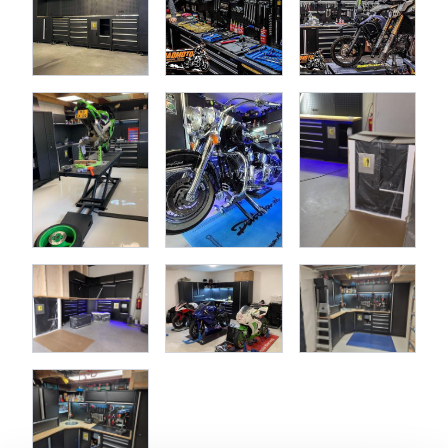
Sie können die Werkbank noch mit einem
schmalen
oder
einem
breiten
Schrank erweitern. Außerdem ist sie auch in
den Breiten
204 cm
und
340 cm
erhältlich.
Die Einrichtung besteht aus folgenden Teilen:
Hoher Werkzeugschrank mit 2 Türen
Schrank mit 5 Schubladen
Abfalleimer und Papierrollenhalter
Unterschrank mit 2 Türen
Hoher Werkzeugschrank mit einer Türe
136 cm breite Arbeitsplatte aus Eichenholz
Eckarbeitsplatte aus Eichenholz
92 cm Arbeitsplatte aus Eichenholz
4 Lochwände (2 mit Steckdosen)
Regal mit Halter
Oberschrank
Offener Eckschrank
Oberschrank mit 2 Türen und einer Schublade