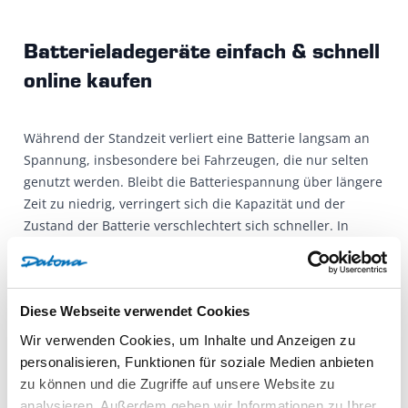
Batterieladegeräte einfach & schnell
online kaufen
Während der Standzeit verliert eine Batterie langsam an
Spannung, insbesondere bei Fahrzeugen, die nur selten
genutzt werden. Bleibt die Batteriespannung über längere
Zeit zu niedrig, verringert sich die Kapazität und der
Zustand der Batterie verschlechtert sich schneller. In
diesem Fall ist ein Austausch der Batterie oft früher
notwendig als eigentlich erforderlich.
Diese Webseite verwendet Cookies
Mit einer regelmäßigen kurzen Kontrolle und dem
Erhaltungsladen bei längerer Standzeit halten Sie die
Wir verwenden Cookies, um Inhalte und Anzeigen zu
Batterie auf dem richtigen Niveau und vermeiden
personalisieren, Funktionen für soziale Medien anbieten
Startprobleme sowie zusätzliche Kosten für einen
zu können und die Zugriffe auf unsere Website zu
vorzeitigen Batteriewechsel.
analysieren. Außerdem geben wir Informationen zu Ihrer