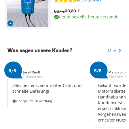
0/5
(0 Reviews)
69,- €
39,20 €
Heute bestellt, heute versandt
Mehr
Was sagen unsere Kunden?
5/5
5/5
Josef Riedl
Marco blum
1 Monat her
3 Monate he
alles bestens, sehr netter Caht, und
Gekauft wurde 
schnelle Lieferung!
Motorradketten,
Handhabung w
Überprüfte Bewertung
Kundenservice e
ersetzt inklusi
Vorgehensweise
erneuter Nutzun