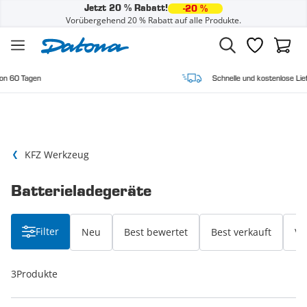
Jetzt 20 % Rabatt!
-20 %
Vorübergehend 20 % Rabatt auf alle Produkte.
Zum Inhalt springen
Wunschzette
Waren
Schnelle und kostenlose Lieferung
KFZ Werkzeug
Batterieladegeräte
Filter
Neu
Best bewertet
Best verkauft
Vo
3
Produkte