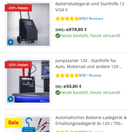
Batterieladegerät und Starthilfe 12
-20% Rabatt
V/24 V
0/5
(0 Reviews)
349,- €
279,20 €
Heute bestellt, heute versandt
Jumpstarter 12V - Starthilfe für
-20% Rabatt
Auto, Motorrad und andere 12V-
Fahrzeuge
5/5
(1 Review)
99,- €
55,20 €
Heute bestellt, heute versandt
Automatisches Batterie-Ladegerät &
Sale
Erhaltungsladegerät (6–12V / 750
mA)