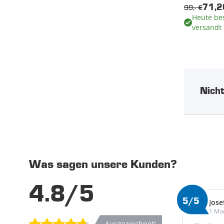
99,- €
71,2
Heute bes
versandt
Nicht
Was sagen unsere Kunden?
4.8/5
5/5
Jose
1 Mo
Ausgezeichnet!