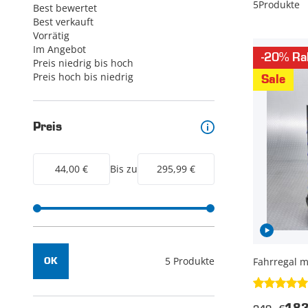
5
Produkte
Best bewertet
Best verkauft
Vorrätig
Im Angebot
-20% Ra
Preis niedrig bis hoch
Preis hoch bis niedrig
Sale
Preis
44,00 €
Bis zu
295,99 €
5 Produkte
Fahrregal m
OK