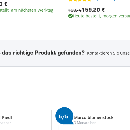
0 €
tellt, am nächsten Werktag
199,- €
159,20 €
Heute bestellt, morgen versa
 das richtige Produkt gefunden?
Kontaktieren Sie unse
5/5
f Riedl
Marco blumenstock
nat her
3 Monate her