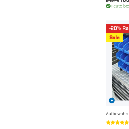
249,- €
183
Heute bes
-20% Ra
Sale
Aufbewahru