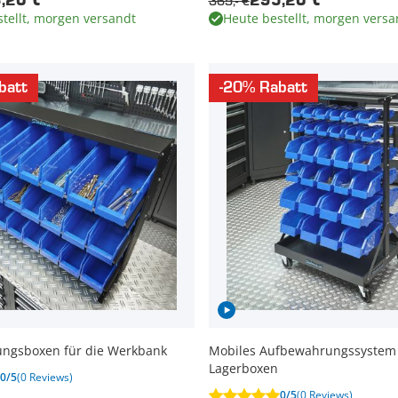
369,- €
,20 €
295,20 €
tellt, morgen versandt
Heute bestellt, morgen versa
batt
-20% Rabatt
ngsboxen für die Werkbank
Mobiles Aufbewahrungssystem 
Lagerboxen
0/5
(0 Reviews)
0/5
(0 Reviews)