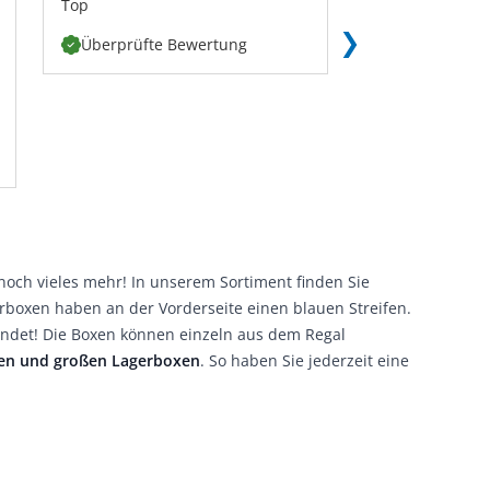
Top
Schnelle Liefer
Qualität.
Überprüfte Bewertung
Überprüfte 
och vieles mehr! In unserem Sortiment finden Sie
erboxen haben an der Vorderseite einen blauen Streifen.
indet! Die Boxen können einzeln aus dem Regal
ßen und großen Lagerboxen
. So haben Sie jederzeit eine