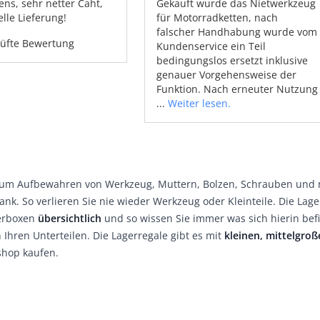
ens, sehr netter Caht,
Gekauft wurde das Nietwerkzeug
lle Lieferung!
für Motorradketten, nach
falscher Handhabung wurde vom
üfte Bewertung
Kundenservice ein Teil
bedingungslos ersetzt inklusive
genauer Vorgehensweise der
Funktion. Nach erneuter Nutzung
...
Weiter lesen.
zum Aufbewahren von Werkzeug, Muttern, Bolzen, Schrauben und n
nk. So verlieren Sie nie wieder Werkzeug oder Kleinteile. Die Lag
gerboxen
übersichtlich
und so wissen Sie immer was sich hierin bef
ren Unterteilen. Die Lagerregale gibt es mit
kleinen, mittelgro
shop kaufen.