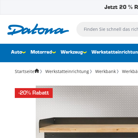
Jetzt 20 % R
Zum Inhalt springen
Finden Sie schnell das richtig
Auto
Motorrad
Werkzeug
Werkstatteinrichtu
Startseite
Werkstatteinrichtung
Werkbank
Werkbä
-20% Rabatt