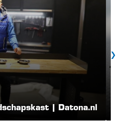
Werkb
schapskast | Datona.nl
Ritsm