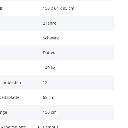
)
150 x 64 x 95 cm
2 Jahre
Schwarz
Datona
140 kg
Schubladen
12
beitsplatte
65 cm
änge
150 cm
 Arbeitsplatte
Bambus