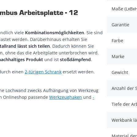
Maße (LxBxH
bus Arbeitsplatte - 12
Garantie
ndlich viele
Kombinationsmöglichkeiten
. Sie sind
astet werden. Darüberhinaus erhalten Sie
Farbe
allrand lässt sich teilen
. Dadurch können Sie
n, ohne das die Arbeitplatte unterbrochen wird.
Marke
nachhaltiges Produkt
und ist
stoßdämpfend
.
urch einen
2-türigen Schrank
ersetzt werden.
Gewicht
Anzahl der 
ische Lochwand zwecks Aufhängung von Werkzeug
 im Onlineshop passende
Werkzeughaken
und
-
Tiefe der Ar
Werkbank l
Material der