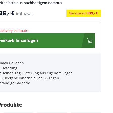
eitsplatte aus nachhaltigem Bambus
96,- €
Sie sparen
inkl. MwSt.
399,- €
delivery estimate.
nkorb hinzufügen
 nach Belieben
e
Lieferung
am
selben Tag
, Lieferung aus eigenem Lager
e Rückgabe
innerhalb von 60 Tagen
lständige Garantie
Produkte