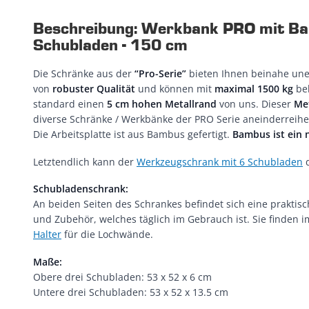
Beschreibung: Werkbank PRO mit Bam
Schubladen - 150 cm
Die Schränke aus der
“Pro-Serie”
bieten Ihnen beinahe une
von
robuster Qualität
und können mit
maximal 1500 kg
bel
standard einen
5 cm hohen Metallrand
von uns. Dieser
Met
diverse Schränke / Werkbänke der PRO Serie aneinderreihe
Die Arbeitsplatte ist aus Bambus gefertigt.
Bambus ist ein 
Letztendlich kann der
Werkzeugschrank mit 6 Schubladen
d
Schubladenschrank:
An beiden Seiten des Schrankes befindet sich eine prakt
und Zubehör, welches täglich im Gebrauch ist. Sie finden
Halter
für die Lochwände.
Maße:
Obere drei Schubladen: 53 x 52 x 6 cm
Untere drei Schubladen: 53 x 52 x 13.5 cm