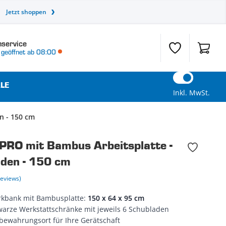
Jetzt shoppen
service
Wunschzettel
Warenk
geöffnet ab 08:00
LE
Inkl. MwSt.
n - 150 cm
RO mit Bambus Arbeitsplatte -
den - 150 cm
Reviews)
rkbank mit Bambusplatte:
150 x 64 x 95 cm
warze Werkstattschränke mit jeweils 6 Schubladen
bewahrungsort für Ihre Gerätschaft