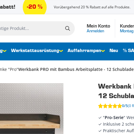
-20 %
abatt!
Vorübergehend 20 % Rabatt auf alle Produkte.
Mein Konto
Kunden
e Produkt...
Anmelden
Montag 
ng
Werkstattausrüstung
Auffahrrampen
Neu
% SA
nke "Pro"
Werkbank PRO mit Bambus Arbeitsplatte - 12 Schublade
Werkbank P
12 Schubla
0/5
(0 
✓ "
Pro-Serie
" We
✓ Inklusive 2 sch
✓ Praktischer Auf