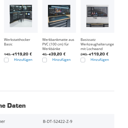
Werkstatthocker
Werkbankmatte aus
Basissatz
Basic
PVC (100 cm) für
Werkzeughalterungen
Werkbänke
mit Lochwand
149,- €
49,- €
249,- €
119,20 €
39,20 €
119,20 €
Hinzufügen
Hinzufügen
Hinzufügen
he Daten
mer
B-DT-52422-Z-9