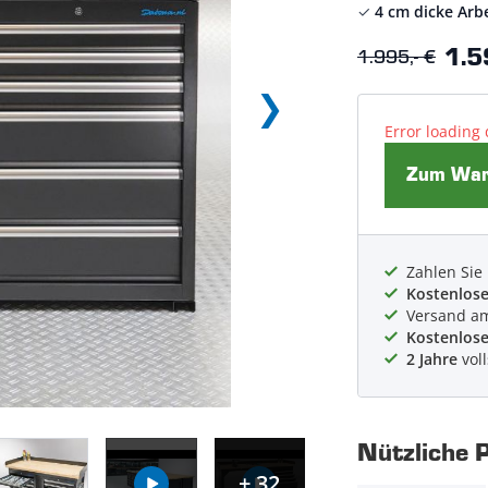
✓
4 cm dicke Arb
1.995,- €
1.5
Error loading 
Zum Ware
Zahlen Sie
Kostenlos
Versand 
Kostenlos
2 Jahre
vol
Nützliche 
+ 32