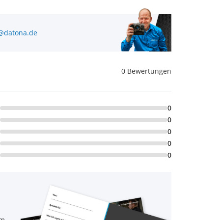
@datona.de
0 Bewertungen
0
0
0
0
0
em