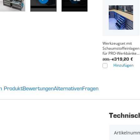
Werkzeugset mit
Schaumstoffeinlagen
für PRO-Werkbänke –
5 Schubladen – 171-
399,- €
319,20 €
teilig
Hinzufügen
m Produkt
Bewertungen
Alternativen
Fragen
Technisc
Artikelnum