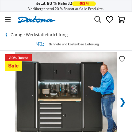
Jetzt 20 % Rabatt!
-20 %
Vorübergehend 20 % Rabatt auf alle Produkte.
Zum Inhalt springen
Wunschzette
Waren
Garage Werkstatteinrichtung
Schnelle und kostenlose Lieferung
-20% Rabatt
Sale