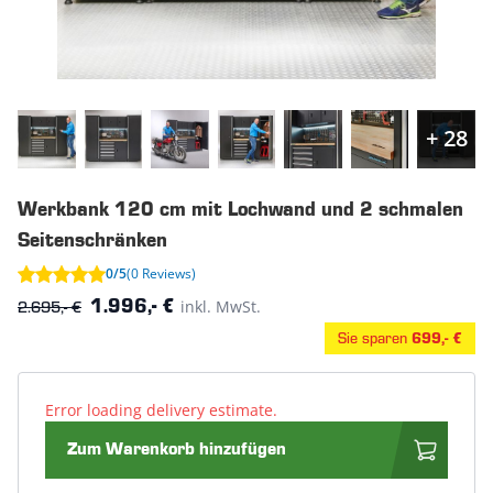
+ 28
Werkbank 120 cm mit Lochwand und 2 schmalen
Seitenschränken
0/5
(0 Reviews)
2.695,- €
inkl. MwSt.
1.996,- €
Sie sparen
699,- €
Error loading delivery estimate.
Zum Warenkorb hinzufügen