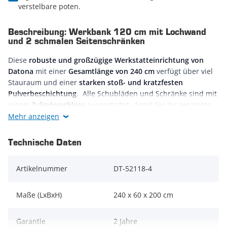
verstelbare poten.
Beschreibung: Werkbank 120 cm mit Lochwand
und 2 schmalen Seitenschränken
Diese
robuste und großzügige Werkstatteinrichtung von
Datona
mit einer
Gesamtlänge von 240 cm
verfügt über viel
Stauraum und einer
starken stoß- und kratzfesten
Pulverbeschichtung
. Alle Schubläden und Schränke sind mit
einem
Zylinderschloss
ausgestattet, damit Sie Ihr gesamtes
Werkzeug sicher aufbewahren können. Für Stabilät sorgen
Mehr anzeigen
die verstellbaren Füße, hiermit gleichen Sie Unebenheiten im
Boden aus.
Ideal sowohl für Profis als auch für
Technische Daten
Hobbyhandwerker
.
Artikelnummer
DT-52118-4
Die
Werkbank
besteht aus einem
Schubladenschrank
mit 5
praktische kugelgelagerte Schubladen und einem
Schrank
mit Tür
und Regal, einer
4 cm dicken Arbeitsplatte
(120 cm x
Maße (LxBxH)
240 x 60 x 200 cm
60 cm) aus Eiche und einer
ergonomischen Arbeitshöhe von
95
cm
(inkl. Arbeitsplatte). Oberhalb der Arbeitsplatte ist eine
Garantie
2 Jahre
Lochwand (120x55 cm) befestigt und daran befestigt hängt