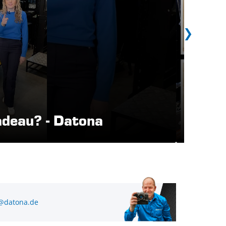
CARB
adeau? - Datona
REINI
@datona.de