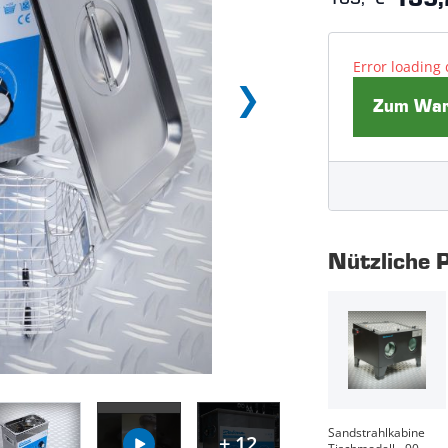
135,
Error loading 
Zum Ware
Nützliche 
Sandstrahlkabine
+ 12