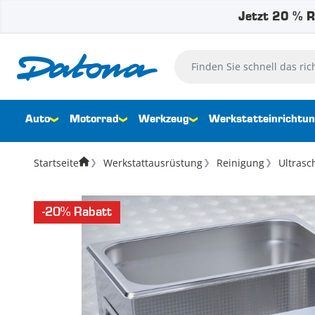
Jetzt 20 % R
Zum Inhalt springen
Finden Sie schnell das richtig
Auto
Motorrad
Werkzeug
Werkstatteinrichtu
Startseite
Werkstattausrüstung
Reinigung
Ultrasc
-20% Rabatt