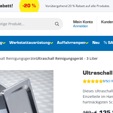
-20 %
abatt!
Vorübergehend 20 % Rabatt auf alle Produkte.
Mein Konto
Kunden
e Produkt...
Anmelden
ng
Werkstattausrüstung
Auffahrrampen
Neu
% SA
hall Reinigungsgeräte
Ultraschall Reinigungsgerät - 3 Liter
Ultraschall
0/5
(0 
Dieses Ultraschall
Einzelteile im Ha
hartnäckigsten Sc
169,- €