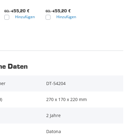
69,- €
69,- €
55,20 €
55,20 €
Hinzufügen
Hinzufügen
he Daten
mer
DT-54204
)
270 x 170 x 220 mm
2 Jahre
Datona