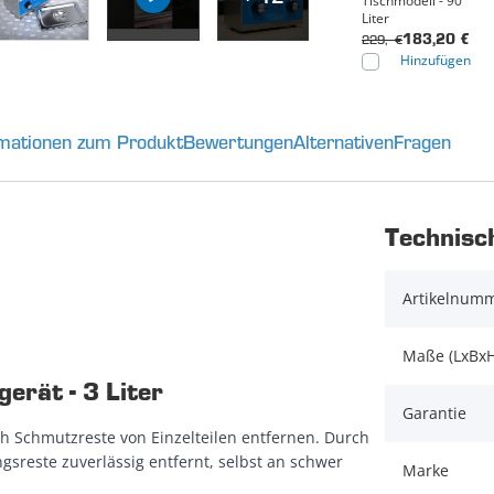
Tischmodell - 90
Liter
229,- €
183,20 €
Hinzufügen
rmationen zum Produkt
Bewertungen
Alternativen
Fragen
Technisc
Artikelnum
Maße (LxBxH
erät - 3 Liter
Garantie
h Schmutzreste von Einzelteilen entfernen. Durch
reste zuverlässig entfernt, selbst an schwer
Marke