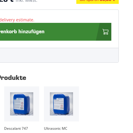
20 €
inkl. MwSt.
delivery estimate.
nkorb hinzufügen
Produkte
Descalant 747
Ultrasonic MC