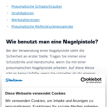
Pneumatische Schlagschrauber
Strahlkabinen
Werkstattpressen
Pneumatische Reifendruckmessgeräte
Wie benutzt man eine Nagelpistole?
Bei der Verwendung einer Nagelpistole steht die
Sicherheit an erster Stelle. Tragen Sie immer eine
Schutzbrille und Handschuhe, wenn Sie mit einer
pneumatischen Nagelpistole arbeiten. Auf diese Weise
gibt es keine Unfälle, wenn Sie schneller als Ihr eigener
Schatten schießen!
Wenn Sie eine Nagelpistole an einen Kompressor
Diese Webseite verwendet Cookies
anschließen, achten Sie immer darauf, dass der maximale
Wir verwenden Cookies, um Inhalte und Anzeigen zu
Arbeitsdruck nicht überschritten wird. Wir geben den
personalisieren, Funktionen für soziale Medien anbieten