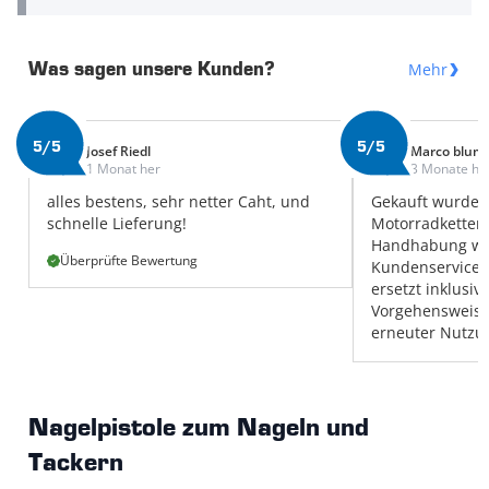
Mehr
Was sagen unsere Kunden?
5/5
5/5
Josef Riedl
Marco blum
1 Monat her
3 Monate he
alles bestens, sehr netter Caht, und
Gekauft wurde 
schnelle Lieferung!
Motorradketten,
Handhabung w
Überprüfte Bewertung
Kundenservice e
ersetzt inklusi
Vorgehensweise
erneuter Nutzun
Nagelpistole zum Nageln und
Tackern