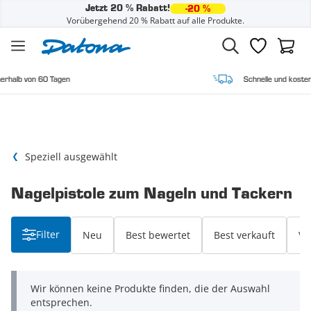
Jetzt 20 % Rabatt!
-20 %
Vorübergehend 20 % Rabatt auf alle Produkte.
Zum Inhalt springen
Wunschzette
Waren
0 Tagen
Schnelle und kostenlose Lieferun
Speziell ausgewählt
Nagelpistole zum Nageln und Tackern
Filter
Neu
Best bewertet
Best verkauft
Vo
Wir können keine Produkte finden, die der Auswahl
entsprechen.