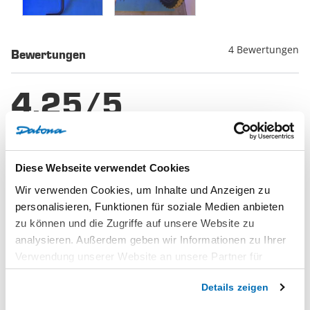
4 Bewertungen
Bewertungen
4.25/5
Basierend auf
4 Bewertung(en)
Diese Webseite verwendet Cookies
5
1
Wir verwenden Cookies, um Inhalte und Anzeigen zu
4
3
personalisieren, Funktionen für soziale Medien anbieten
3
0
zu können und die Zugriffe auf unsere Website zu
2
0
analysieren. Außerdem geben wir Informationen zu Ihrer
1
0
Verwendung unserer Website an unsere Partner für
soziale Medien, Werbung und Analysen weiter. Unsere
Details zeigen
Partner führen diese Informationen möglicherweise mit
Schreiben Sie eine Bewertung und
weiteren Daten zusammen, die Sie ihnen bereitgestellt