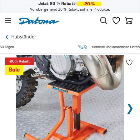
Jetzt 20 % Rabatt!
-20 %
Vorübergehend 20 % Rabatt auf alle Produkte.
Zum Inhalt springen
Wunschzette
Waren
Hubständer
Schnelle und kostenlose Lieferung
-20% Rabatt
Sale