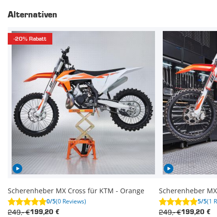
Alternativen
-20% Rabatt
Scherenheber MX Cross für KTM - Orange
Scherenheber MX 
0/5
(0 Reviews)
5/5
(1 
249,- €
249,- €
199,20 €
199,20 €