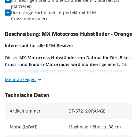
Im niedrigen Stand mühelos unter dem Motorrad zu
platzieren
Die orange Farbe matcht perfekt mit KTM-
Crossmotorrädern
Beschreibung: MX Motocross Hubständer - Orange
Interessant für alle KTM-Besitzer.
Dieser
MX-Motocross Hubständer von Datona für Dirt-Bikes,
Cross- und Enduro-Motorräder wird montiert geliefert.
Ob
Sie in Ihrer Werkstatt arbeiten oder auf dem Weg zu einer
Rennveranstaltung, dieser Hubständer ist
immer
Mehr anzeigen
einsatzbereit
. Dieser
schöne und praktische Eyecatcher
ist
auch in der klassischen Ausführung - in der
Farbe schwarz
-
Technische Daten
bei uns erhältlich.
Dieser Hebebock ist
unentbehrlich für den Einsatz im
Artikelnummer
DT-57212ORANGE
Gelände
und wurde speziell für das
sichere und stabile
Anheben von Motorrädern
entwickelt. Die stabiele
Maße (LxBxH)
Maximale Höhe ca. 38 cm
Konstruktion und die gummibeschichtete Auflagefläche
(30 x
23 cm)
sorgen dafür, dass das Motorrad nicht beschädigt