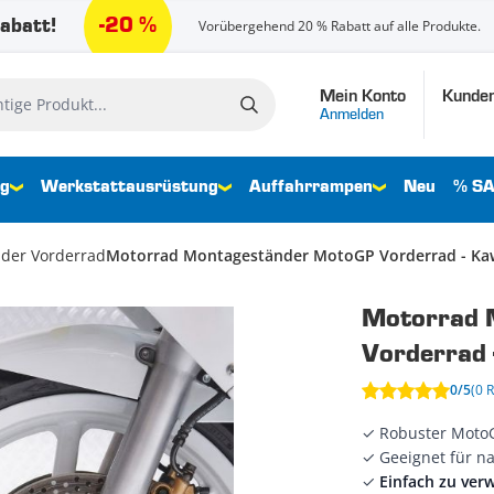
-20 %
abatt!
Vorübergehend 20 % Rabatt auf alle Produkte.
Mein Konto
Kunden
e Produkt...
Anmelden
ng
Werkstattausrüstung
Auffahrrampen
Neu
% SA
der Vorderrad
Motorrad Montageständer MotoGP Vorderrad - Ka
Motorrad 
Vorderrad 
0/5
(0 
✓ Robuster Moto
✓ Geeignet für n
✓
Einfach zu ve