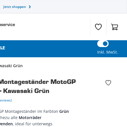
Jetzt shoppen
service
Wunschzettel
Warenk
LE
Inkl. MwSt.
wasaki Grün
Montageständer MotoGP
- Kawasaki Grün
Reviews)
GP Montageständer im Farbton
Grün
ahezu alle
Motorräder
rwenden
, ideal für unterwegs