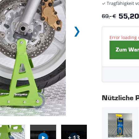
✓ Tragfähigkeit 
69,- €
55,20
Error loading 
Zum Ware
Nützliche 
+ 13