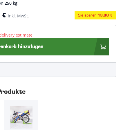
von
250 kg
 €
Sie sparen
inkl. MwSt.
13,80 €
delivery estimate.
nkorb hinzufügen
Produkte