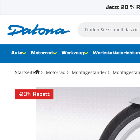
Jetzt 20 % R
Zum Inhalt springen
Finden Sie schnell das richtig
Auto
Motorrad
Werkzeug
Werkstatteinrichtu
Startseite
Motorrad
Montageständer
Montagestän
-20% Rabatt