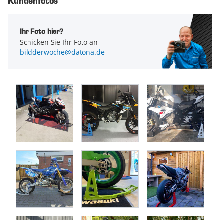
Kundenfotos
Interessieren Sie sich für eine andere Farbe? Montageständer
im Set oder einzelne Vorder- und Hinterradständer sind in
den Farben:
Kawasaki-Grün,
KTM-Orange
,
Suzuki-Gelb
und
Ihr Foto hier?
Schwarz
, im Datona-Webshop erhältlich.
Schicken Sie Ihr Foto an
bildderwoche@datona.de