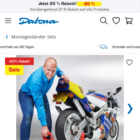
Jetzt 20 % Rabatt!
-20 %
Vorübergehend 20 % Rabatt auf alle Produkte.
Zum Inhalt springen
Wunschzette
Waren
Montageständer Sets
Schnelle und kostenlose Lieferung
-20% Rabatt
Sale