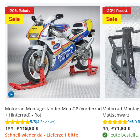
-20% Rabatt
-20% Rabatt
Sale
Sale
Motorrad Montageständer MotoGP (Vorderrad
Motorrad Montage
+ Hinterrad) - Rot
Mattschwarz
5/5
(4 Reviews)
0/5
(0 
169,- €
99,- €
119,20 €
71,20 €
Schnell wieder da - Lieferzeit bitte
Heute bestellt