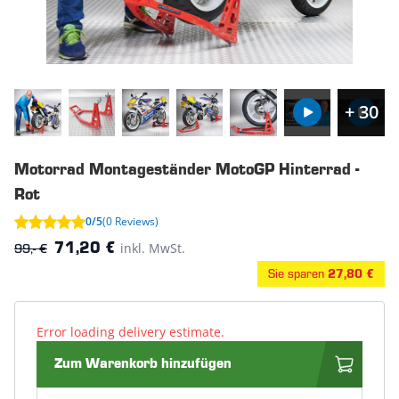
+ 30
Motorrad Montageständer MotoGP Hinterrad -
Rot
0/5
(0 Reviews)
99,- €
inkl. MwSt.
71,20 €
Sie sparen
27,80 €
Error loading delivery estimate.
Zum Warenkorb hinzufügen