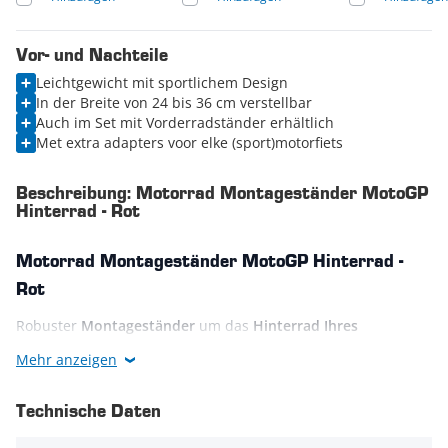
Vor- und Nachteile
Leichtgewicht mit sportlichem Design
In der Breite von 24 bis 36 cm verstellbar
Auch im Set mit Vorderradständer erhältlich
Met extra adapters voor elke (sport)motorfiets
Beschreibung: Motorrad Montageständer MotoGP
Hinterrad - Rot
Motorrad Montageständer MotoGP Hinterrad -
Rot
Robuster
Montageständer
um das
Hinterrad Ihres
Motorrads
anzuheben! Dieser "racing"-roter MotoGP
Mehr anzeigen
Motorradständer sieht unter jedem Straßenmotorrad sehr
gut aus. Obwohl er eine Tragfähigkeit von 250 kg hat, wiegt er
Technische Daten
nur 3 kg und ist deswegen einfach transportierbar. Der
größte Vorteil dieses Hinterradständers ist, dass die Adapter