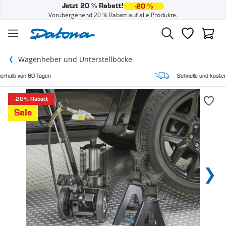
Jetzt 20 % Rabatt!
-20 %
Vorübergehend 20 % Rabatt auf alle Produkte.
Zum Inhalt springen
Wunschzette
Waren
Wagenheber und Unterstellböcke
Schnelle und kostenlose Lieferung
-20% Rabatt
Sale