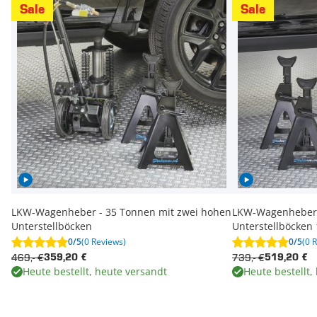
Sale
Sale
LKW-Wagenheber - 35 Tonnen mit zwei hohen
LKW-Wagenheber -
Unterstellböcken
Unterstellböcken
0/5
(0 Reviews)
0/5
(0 
469,- €
739,- €
359,20 €
519,20 €
Heute bestellt, heute versandt
Heute bestellt,