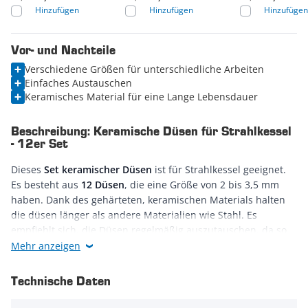
Hinzufügen
Hinzufügen
Hinzufügen
Vor- und Nachteile
Verschiedene Größen für unterschiedliche Arbeiten
Einfaches Austauschen
Keramisches Material für eine Lange Lebensdauer
Beschreibung: Keramische Düsen für Strahlkessel
- 12er Set
Dieses
Set keramischer Düsen
ist für Strahlkessel geeignet.
Es besteht aus
12 Düsen
, die eine Größe von 2 bis 3,5 mm
haben. Dank des gehärteten, keramischen Materials halten
die düsen länger als andere Materialien wie Stahl. Es
empfiehlt sich, die Düsen regelmäßig auszutauschen, da so
die Lebensdauer des Sandstrahlgeräts und der Strahlpistole
Mehr anzeigen
verlängert wird. Auch das Strahlergebnis wird wieder
optimiert. Durch den Verschleiß erhöht sich der
Technische Daten
Luftverbrauch und dadurch wird das Mischverhältnis von
Luft und Strahlmittel geändert.