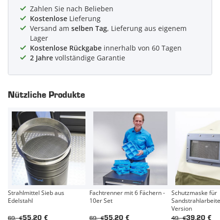
Zahlen Sie nach Belieben
Kostenlose
Lieferung
Versand am
selben Tag
, Lieferung aus eigenem
Lager
Kostenlose Rückgabe
innerhalb von 60 Tagen
2 Jahre
vollständige Garantie
Nützliche Produkte
Strahlmittel Sieb aus
Fachtrenner mit 6 Fächern -
Schutzmaske für
Edelstahl
10er Set
Sandstrahlarbeite
Version
69,- €
69,- €
49,- €
55,20 €
55,20 €
39,20 €