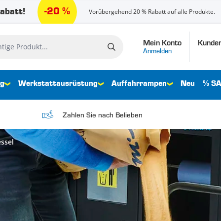
-20 %
abatt!
Vorübergehend 20 % Rabatt auf alle Produkte.
Mein Konto
Kunden
e Produkt...
Anmelden
ng
Werkstattausrüstung
Auffahrrampen
Neu
% SA
Zahlen Sie nach Belieben
essel