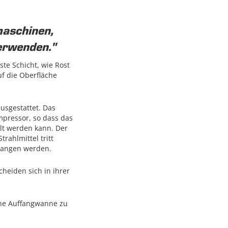
maschinen,
verwenden."
te Schicht, wie Rost
uf die Oberfläche
usgestattet. Das
mpressor, so dass das
hlt werden kann. Der
rahlmittel tritt
egangen werden.
heiden sich in ihrer
ine Auffangwanne zu