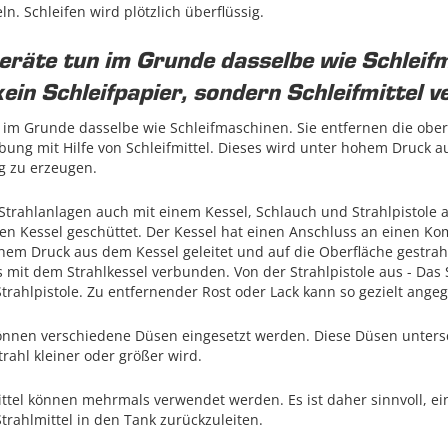
. Schleifen wird plötzlich überflüssig.
eräte tun im Grunde dasselbe wie Schleif
kein Schleifpapier, sondern Schleifmittel 
 im Grunde dasselbe wie Schleifmaschinen. Sie entfernen die obers
bung mit Hilfe von Schleifmittel. Dieses wird unter hohem Druck a
g zu erzeugen.
Strahlanlagen auch mit einem Kessel, Schlauch und Strahlpistole a
 den Kessel geschüttet. Der Kessel hat einen Anschluss an einen Ko
ohem Druck aus dem Kessel geleitet und auf die Oberfläche gestra
s mit dem Strahlkessel verbunden. Von der Strahlpistole aus - Das St
 Strahlpistole. Zu entfernender Rost oder Lack kann so gezielt ang
 können verschiedene Düsen eingesetzt werden. Diese Düsen untersc
rahl kleiner oder größer wird.
ittel können mehrmals verwendet werden. Es ist daher sinnvoll, e
rahlmittel in den Tank zurückzuleiten.