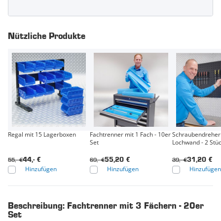
Nützliche Produkte
Regal mit 15 Lagerboxen
Fachtrenner mit 1 Fach - 10er
Schraubendreherh
Set
Lochwand - 2 Stü
55,- €
69,- €
39,- €
44,- €
55,20 €
31,20 €
Hinzufügen
Hinzufügen
Hinzufügen
Beschreibung: Fachtrenner mit 3 Fächern - 20er
Set