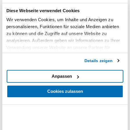
Diese Webseite verwendet Cookies
Wir verwenden Cookies, um Inhalte und Anzeigen zu
personalisieren, Funktionen für soziale Medien anbieten
zu können und die Zugriffe auf unsere Website zu
analysieren. Außerdem geben wir Informationen zu Ihrer
0 Bewertungen
Bewertungen
Verwendung unserer Website an unsere Partner für
soziale Medien, Werbung und Analysen weiter. Unsere
Details zeigen
0/5
Partner führen diese Informationen möglicherweise mit
weiteren Daten zusammen, die Sie ihnen bereitgestellt
haben oder die sie im Rahmen Ihrer Nutzung der Dienste
Anpassen
Basierend auf
0 Bewertung(en)
gesammelt haben. Sie geben Einwilligung zu unseren
Cookies, wenn Sie unsere Webseite weiterhin nutzen.
Cookies zulassen
5
0
4
0
3
0
2
0
1
0