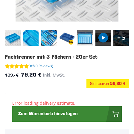
+ 5
Fachtrenner mit 3 Fächern - 20er Set
0/5
(0 Reviews)
139,- €
inkl. MwSt.
79,20 €
Sie sparen
59,80 €
Error loading delivery estimate.
Zum Warenkorb hinzufügen