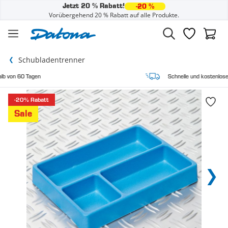
Jetzt 20 % Rabatt!
-20 %
Vorübergehend 20 % Rabatt auf alle Produkte.
Zum Inhalt springen
Wunschzette
Waren
Schubladentrenner
Schnelle und kostenlose Lieferung
-20% Rabatt
Sale