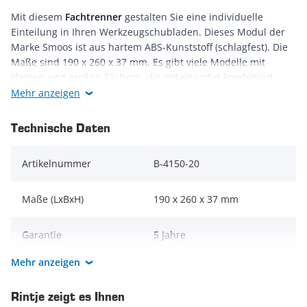
Mit diesem
Fachtrenner
gestalten Sie eine individuelle
Einteilung in Ihren Werkzeugschubladen. Dieses Modul der
Marke Smoos ist aus hartem ABS-Kunststoff (schlagfest). Die
Maße sind 190 x 260 x 37 mm. Es gibt viele Modelle mit
kleinen und großen Fächern, die miteinander kombiniert
werden können. Einfach und schnell zu verschieben, wenn
Mehr anzeigen
Sie die Einteilung ändern möchten. Ein sehr praktisches
System von hoher Qualität. Der Fachtrenner wird pro Stück
Technische Daten
geliefert. Sehr preiswert!
Artikelnummer
B-4150-20
Maße (LxBxH)
190 x 260 x 37 mm
Garantie
5 Jahre
Mehr anzeigen
Farbe
Blau
Rintje zeigt es Ihnen
Marke
Datona