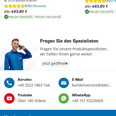
& Schraubenzieher
0/5
(0 
0/5
(0 Reviews)
29,- €
23,20 €
Heute bestellt,
29,- €
23,20 €
Heute bestellt, heute versandt
Fragen Sie den Spezialisten
Fragen Sie unsere Produktspezialisten,
wir helfen Ihnen gerne weiter.
Jetzt geöffnet
Anrufen
E-Mail
+49 3222 1863 164
kundenservice@datona.de
Youtube
WhatsApp
Über 180 Videos
+49 151 53220450