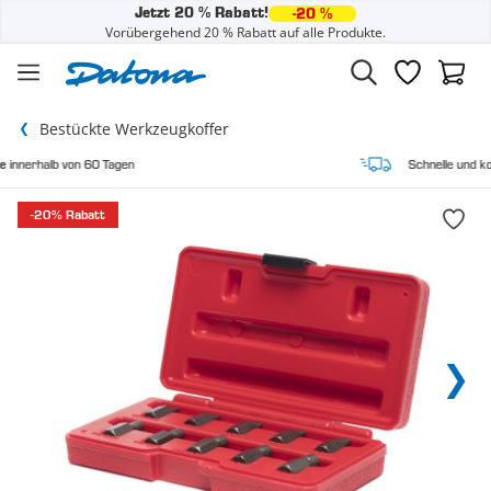
Jetzt 20 % Rabatt!
-20 %
Vorübergehend 20 % Rabatt auf alle Produkte.
Zum Inhalt springen
Wunschzette
Waren
Bestückte Werkzeugkoffer
Tagen
Schnelle und kostenlose Lieferung
-20% Rabatt