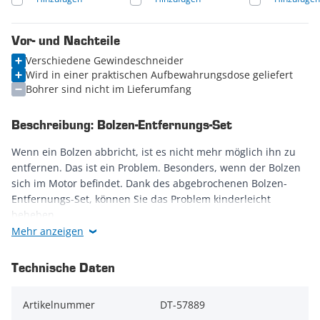
Vor- und Nachteile
Verschiedene Gewindeschneider
Wird in einer praktischen Aufbewahrungsdose geliefert
Bohrer sind nicht im Lieferumfang
Beschreibung: Bolzen-Entfernungs-Set
Wenn ein Bolzen abbricht, ist es nicht mehr möglich ihn zu
entfernen. Das ist ein Problem. Besonders, wenn der Bolzen
sich im Motor befindet. Dank des abgebrochenen Bolzen-
Entfernungs-Set, können Sie das Problem kinderleicht
beheben.
Mehr anzeigen
Wie gehen Sie vor?
Technische Daten
Bohren Sie ein Loch in den abgebrochenen Bolzen. Drehen
Sie den Gewindeschneider in den Bolzen. Anschließend den
Artikelnummer
DT-57889
Gewindeschneider nach links drehen, bis er Griff hat und