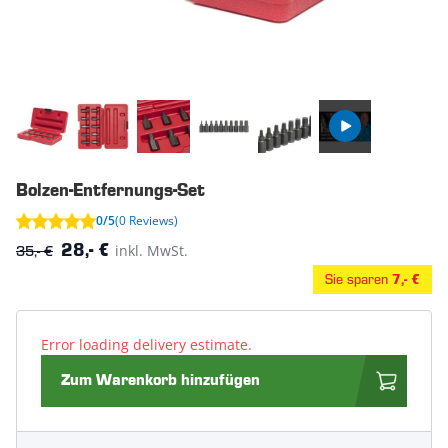
Bolzen-Entfernungs-Set
0/5
(0 Reviews)
35,- €
inkl. MwSt.
28,- €
Sie sparen
7,- €
Error loading delivery estimate.
Zum Warenkorb hinzufügen