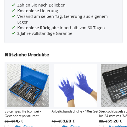
Zahlen Sie nach Belieben
Kostenlose
Lieferung
Versand am
selben Tag
, Lieferung aus eigenem
Lager
Kostenlose Rückgabe
innerhalb von 60 Tagen
2 Jahre
vollständige Garantie
Nützliche Produkte
88-teiliges Helicoil set -
Arbeitshandschuhe - 10er Set
Steckschlüsselsa
Gewindereparaturset
bis 24 mm mit 3/
55,- €
49,- €
69,- €
44,- €
39,20 €
55,20 €
Hinzufügen
Hinzufügen
Hinzufügen