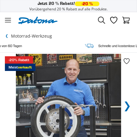
Jetzt 20 % Rabatt!
-20 %
Vorübergehend 20 % Rabatt auf alle Produkte.
Zum Inhalt springen
Wunschzette
Waren
Motorrad-Werkzeug
Schnelle und kostenlose Lieferung
-20% Rabatt
Meist
verkauft