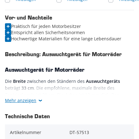
Vor- und Nachteile
Praktisch für jeden Motorbesitzer
Entspricht allen Sicherheitsnormen
Hochwertige Materialien für eine lange Lebensdauer
Beschreibung: Auswuchtgerät für Motorräder
Auswuchtgerät für Motorräder
Die
Breite
zwischen den Ständern des
Auswuchtgeräts
beträgt
33 cm
. Die empfohlene, maximale Breite des
Zentrierkegels ist 20 cm. Die Achse ist 12 mm dick. Das
Mehr anzeigen
Auswuchtgerät wird ohne
Klebegewichte
geliefert.
Technische Daten
Reifen auswuchten:
Das Auswuchtgeät wird am besten auf ebenem Untergund
Artikelnummer
DT-57513
platziert. Dank der
4 verstellbaren Füße
können Sie die