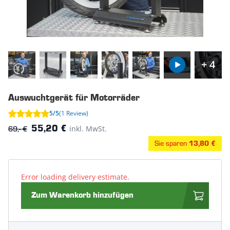
+ 4
Auswuchtgerät für Motorräder
5/5
(1 Review)
69,- €
inkl. MwSt.
55,20 €
Sie sparen
13,80 €
Error loading delivery estimate.
Zum Warenkorb hinzufügen