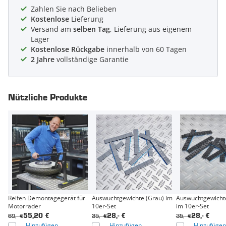
Zahlen Sie nach Belieben
Kostenlose
Lieferung
Versand am
selben Tag
, Lieferung aus eigenem
Lager
Kostenlose Rückgabe
innerhalb von 60 Tagen
2 Jahre
vollständige Garantie
Nützliche Produkte
Reifen Demontagegerät für
Auswuchtgewichte (Grau) im
Auswuchtgewicht
Motorräder
10er-Set
im 10er-Set
69,- €
35,- €
35,- €
55,20 €
28,- €
28,- €
Hinzufügen
Hinzufügen
Hinzufügen