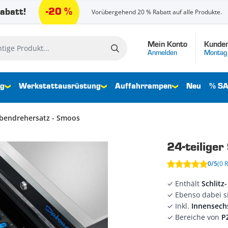
-20 %
abatt!
Vorübergehend 20 % Rabatt auf alle Produkte.
Mein Konto
Kunden
e Produkt...
Anmelden
Montag 
ng
Werkstattausrüstung
Auffahrrampen
Neu
% SA
ubendrehersatz - Smoos
24-teilige
0/5
(0 
✓ Enthält
Schlitz
✓ Ebenso dabei 
✓ Inkl.
Innensech
✓ Bereiche von
P