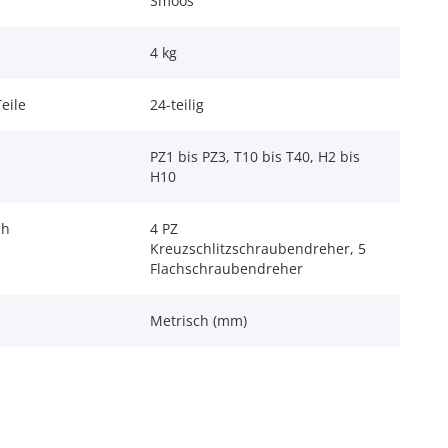
Smoos
4 kg
eile
24-teilig
PZ1 bis PZ3, T10 bis T40, H2 bis
H10
ch
4 PZ
Kreuzschlitzschraubendreher, 5
Flachschraubendreher
Metrisch (mm)