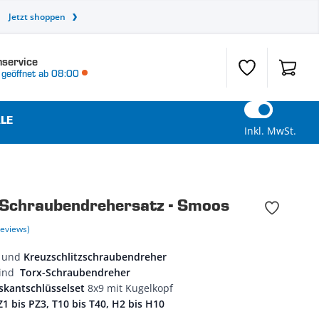
Jetzt shoppen
service
Wunschzettel
Warenk
geöffnet ab 08:00
LE
Inkl. MwSt.
r Schraubendrehersatz - Smoos
Reviews)
-
und
Kreuzschlitzschraubendreher
sind
Torx-Schraubendreher
skantschlüsselset
8x9 mit Kugelkopf
Z1 bis PZ3, T10 bis T40, H2 bis H10