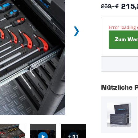
269,- €
215,
Error loading 
Zum Ware
Nützliche 
+ 11