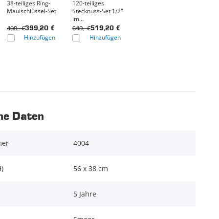
38-teiliges Ring-
120-teiliges
Maulschlüssel-Set
Stecknuss-Set 1/2"
im
Schaumstoffmodul
499,- €
649,- €
399,20 €
519,20 €
Hinzufügen
Hinzufügen
he Daten
mer
4004
)
56 x 38 cm
5 Jahre