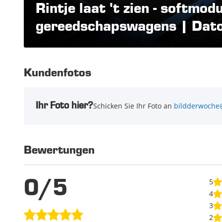
Rintje laat 't zien - softmod
gereedschapswagens | Dato
Kundenfotos
Ihr Foto hier?
Schicken Sie Ihr Foto an
bildderwoche
Bewertungen
0/5
5
4
3
2