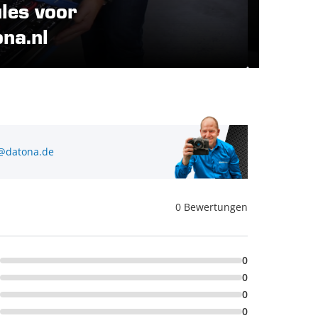
ules voor
Softm
na.nl
Daton
@datona.de
0 Bewertungen
0
0
0
0