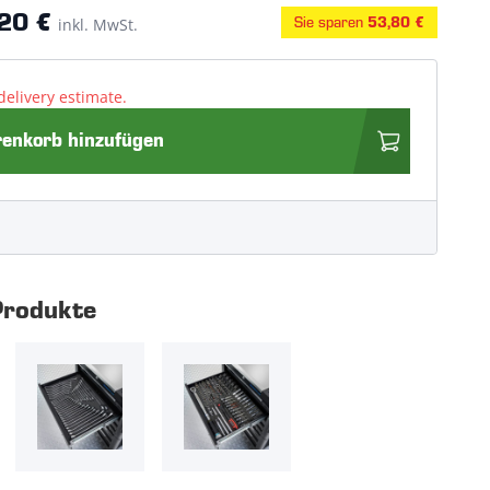
20 €
Sie sparen
inkl. MwSt.
53,80 €
delivery estimate.
nkorb hinzufügen
Produkte