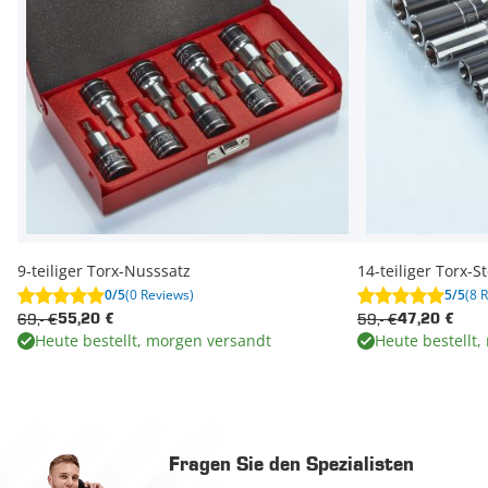
9-teiliger Torx-Nusssatz
14-teiliger Torx-S
0/5
(0 Reviews)
5/5
(8 
69,- €
59,- €
55,20 €
47,20 €
Heute bestellt, morgen versandt
Heute bestellt
Fragen Sie den Spezialisten