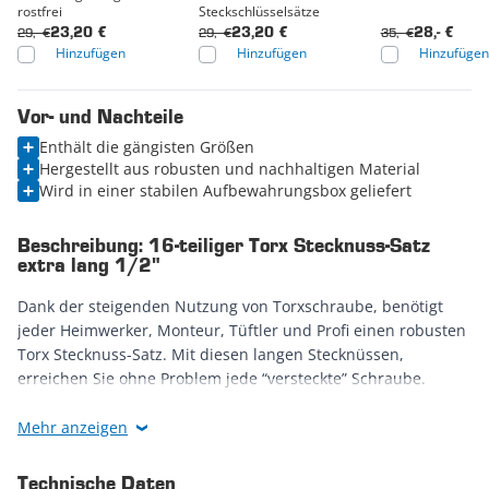
rostfrei
Steckschlüsselsätze
29,- €
29,- €
35,- €
23,20 €
23,20 €
28,- €
Hinzufügen
Hinzufügen
Hinzufügen
Vor- und Nachteile
Enthält die gängisten Größen
Hergestellt aus robusten und nachhaltigen Material
Wird in einer stabilen Aufbewahrungsbox geliefert
Beschreibung: 16-teiliger Torx Stecknuss-Satz
extra lang 1/2"
Dank der steigenden Nutzung von Torxschraube, benötigt
jeder Heimwerker, Monteur, Tüftler und Profi einen robusten
Torx Stecknuss-Satz. Mit diesen langen Stecknüssen,
erreichen Sie ohne Problem jede “versteckte” Schraube.
Die Stecknuss haben eine
1/2 inch Aufnahme
und sind aus
Mehr anzeigen
bärenstarken und nachhaltigen Material hergestellt. Das
garantiert eine lange Lebensdauer.
Technische Daten