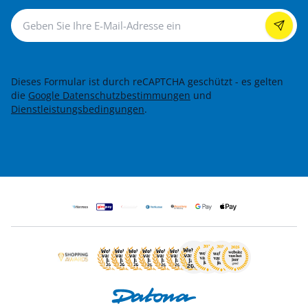
Newsletter
Dieses Formular ist durch reCAPTCHA geschützt - es gelten
die
Google Datenschutzbestimmungen
und
Dienstleistungsbedingungen
.